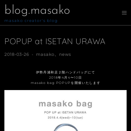
コ
blog.masako
ン
テ
ト
ン
グ
masako creator's blog
ツ
ル
へ
メ
ス
ニ
POPUP at ISETAN URAWA
キ
ュ
ッ
ー
プ
2018-03-26
masako
、
news
伊勢丹浦和店２階ハンドバッグにて
2018年4月4〜10日
masako bag POPUPを開催いたします