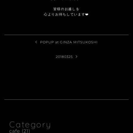
皆様のお越しを
心よりお待ちしています❤️
投
POPUP at GINZA MITSUKOSHI
稿
ナ
20180325
ビ
ゲ
ー
シ
ョ
ン
Category
cafe
(21)