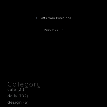
投
Gifts from Barcelona
稿
ナ
Papa Noel
ビ
ゲ
ー
シ
ョ
ン
Category
cafe
(21)
daily
(102)
design
(6)