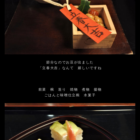
節分なのでお豆が出ました
「立春大吉」なんて 嬉しいですね
前菜 椀 造り 焼物 煮物 揚物
ごはんと味噌仕立椀 水菓子