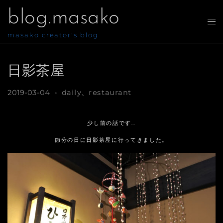
コ
blog.masako
ン
テ
ト
ン
グ
masako creator's blog
ツ
ル
へ
メ
ス
ニ
日影茶屋
キ
ュ
ッ
ー
プ
2019-03-04
daily
、
restaurant
少し前の話です…
節分の日に日影茶屋に行ってきました。