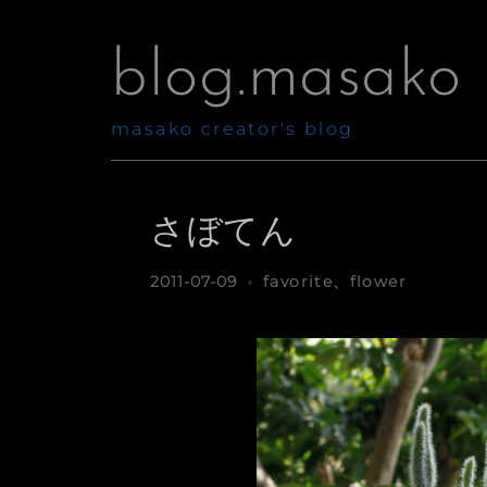
コ
blog.masako
ン
テ
masako creator's blog
ン
ツ
へ
さぼてん
ス
キ
2011-07-09
favorite
、
flower
ッ
プ