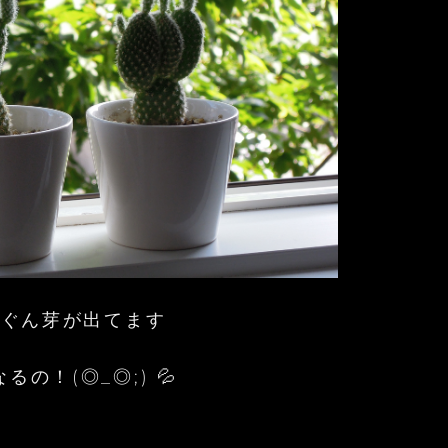
んぐん芽が出てます
るの！(◎_◎;) 💦