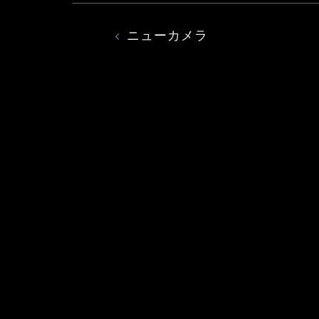
投
ニューカメラ
稿
ナ
ビ
ゲ
ー
シ
ョ
ン