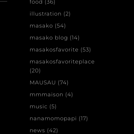
food
(36)
illustration
(2)
masako
(54)
masako blog
(14)
masakosfavorite
(53)
masakosfavoriteplace
(20)
MAUSAU
(74)
mmmaison
(4)
music
(5)
nanamomopapi
(17)
news
(42)